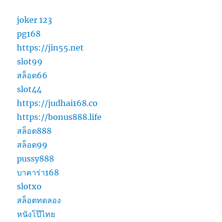
joker 123
pg168
https://jin55.net
slot99
สล็อต66
slot44
https://judhai168.co
https://bonus888.life
สล็อต888
สล็อต99
pussy888
บาคาร่า168
slotxo
สล็อตทดลอง
หนังโป๊ไทย