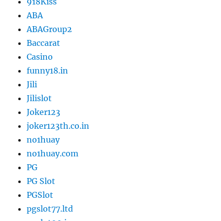
918Kiss
ABA
ABAGroup2
Baccarat
Casino
funny18.in
Jili
Jilislot
Joker123
joker123th.co.in
no1huay
no1huay.com
PG
PG Slot
PGSlot
pgslot77.ltd