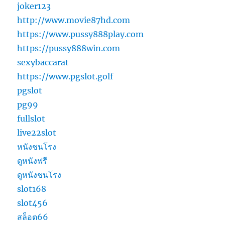
joker123
http://www.movie87hd.com
https://www.pussy888play.com
https://pussy888win.com
sexybaccarat
https://www.pgslot.golf
pgslot
pg99
fullslot
live22slot
หนังชนโรง
ดูหนังฟรี
ดูหนังชนโรง
slot168
slot456
สล็อต66