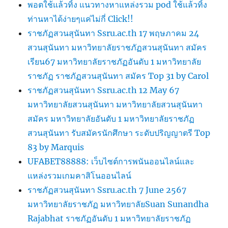
พอตใช้แล้วทิ้ง แนวทางหาแหล่งรวม pod ใช้แล้วทิ้ง
ท่านหาได้ง่ายๆแค่ไม่กี่ Click!!
ราชภัฏสวนสุนันทา Ssru.ac.th 17 พฤษภาคม 24
สวนสุนันทา มหาวิทยาลัยราชภัฏสวนสุนันทา สมัคร
เรียน67 มหาวิทยาลัยราชภัฏอันดับ 1 มหาวิทยาลัย
ราชภัฏ ราชภัฏสวนสุนันทา สมัคร Top 31 by Carol
ราชภัฏสวนสุนันทา Ssru.ac.th 12 May 67
มหาวิทยาลัยสวนสุนันทา มหาวิทยาลัยสวนสุนันทา
สมัคร มหาวิทยาลัยอันดับ 1 มหาวิทยาลัยราชภัฏ
สวนสุนันทา รับสมัครนักศึกษา ระดับปริญญาตรี Top
83 by Marquis
UFABET88888: เว็บไซต์การพนันออนไลน์และ
แหล่งรวมเกมคาสิโนออนไลน์
ราชภัฏสวนสุนันทา Ssru.ac.th 7 June 2567
มหาวิทยาลัยราชภัฏ มหาวิทยาลัยSuan Sunandha
Rajabhat ราชภัฏอันดับ 1 มหาวิทยาลัยราชภัฏ