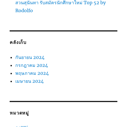
สวนสุนันทา รับสมัครนักศึกษาใหม่ Top 52 by
Rodolfo
คลังเก็บ
กันยายน 2024
กรกฎาคม 2024
พฤษภาคม 2024
เมษายน 2024
หมวดหมู่