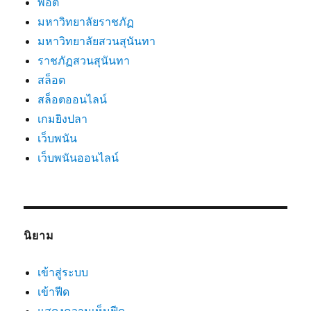
พอต
มหาวิทยาลัยราชภัฏ
มหาวิทยาลัยสวนสุนันทา
ราชภัฏสวนสุนันทา
สล็อต
สล็อตออนไลน์
เกมยิงปลา
เว็บพนัน
เว็บพนันออนไลน์
นิยาม
เข้าสู่ระบบ
เข้าฟีด