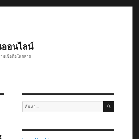
นออนไลน์
ามเชื่อถือในตลาด
ค้นหา
ค้นหา:
ะ