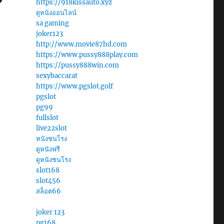
https://918kissauto.xyz
ดูหนังออนไลน์
sa gaming
joker123
http://www.movie87hd.com
https://www.pussy888play.com
https://pussy888win.com
sexybaccarat
https://www.pgslot.golf
pgslot
pg99
fullslot
live22slot
หนังชนโรง
ดูหนังฟรี
ดูหนังชนโรง
slot168
slot456
สล็อต66
joker 123
pg168