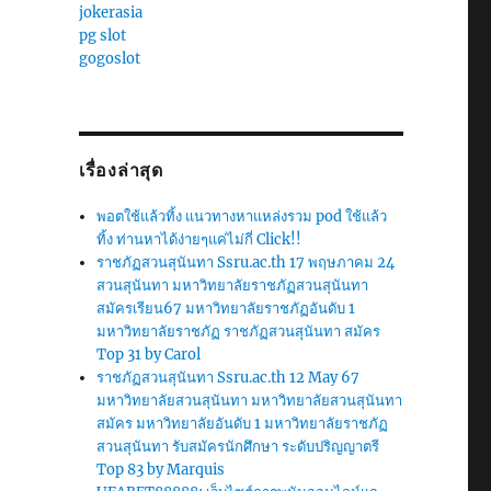
jokerasia
pg slot
gogoslot
เรื่องล่าสุด
พอตใช้แล้วทิ้ง แนวทางหาแหล่งรวม pod ใช้แล้ว
ทิ้ง ท่านหาได้ง่ายๆแค่ไม่กี่ Click!!
ราชภัฏสวนสุนันทา Ssru.ac.th 17 พฤษภาคม 24
สวนสุนันทา มหาวิทยาลัยราชภัฏสวนสุนันทา
สมัครเรียน67 มหาวิทยาลัยราชภัฏอันดับ 1
มหาวิทยาลัยราชภัฏ ราชภัฏสวนสุนันทา สมัคร
Top 31 by Carol
ราชภัฏสวนสุนันทา Ssru.ac.th 12 May 67
มหาวิทยาลัยสวนสุนันทา มหาวิทยาลัยสวนสุนันทา
สมัคร มหาวิทยาลัยอันดับ 1 มหาวิทยาลัยราชภัฏ
สวนสุนันทา รับสมัครนักศึกษา ระดับปริญญาตรี
Top 83 by Marquis